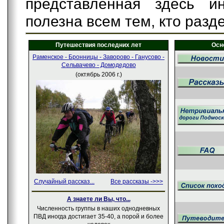
представленная здесь и
полезна всем тем, кто разд
Путешествия последних лет
Осн
Раменское - Бронницы - Заворово - Ганусово -
Сельвачево - Домодедово
(
октябрь 2006 г.
)
Случайный рассказ...
Все рассказы ->>>
А знаете ли Вы, что...
Численность группы в наших однодневных
ПВД иногда достигает 35-40, а порой и более