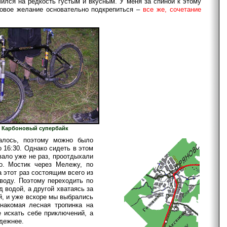
чился на редкость густым и вкусным. У меня за спиной к этому
ровое желание основательно подкрепиться –
все же, сочетание
Карбоновый супербайк
алось, поэтому можно было
о 16:30. Однако сидеть в этом
вало уже не раз, проотдыхали
о. Мостик через Мележу, по
а этот раз состоящим всего из
 воду. Поэтому переходить по
 водой, а другой хватаясь за
й, и уже вскоре мы выбрались
накомая лесная тропинка на
 искать себе приключений, а
адежнее.