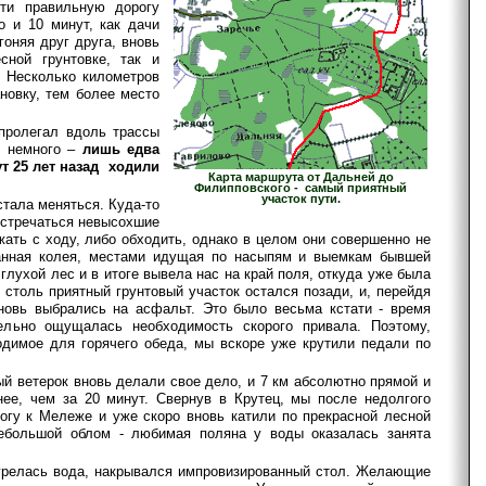
йти правильную дорогу
о и 10 минут, как дачи
гоняя друг друга, вновь
сной грунтовке, так и
 Несколько километров
новку, тем более место
 пролегал вдоль трассы
ь немного –
лишь едва
т 25 лет назад ходили
Карта маршрута от Дальней до
Филипповского - самый приятный
участок пути.
тала меняться. Куда-то
 встречаться невысохшие
ать с ходу, либо обходить, однако в целом они совершенно не
танная колея, местами идущая по насыпям и выемкам бывшей
глухой лес и в итоге вывела нас на край поля, откуда уже была
 столь приятный грунтовый участок остался позади, и, перейдя
овь выбрались на асфальт. Это было весьма кстати - время
ельно ощущалась необходимость скорого привала. Поэтому,
одимое для горячего обеда, мы вскоре уже крутили педали по
й ветерок вновь делали свое дело, и 7 км абсолютно прямой и
нее, чем за 20 минут. Свернув в Крутец, мы после недолгого
гу к Мележе и уже скоро вновь катили по прекрасной лесной
небольшой облом - любимая поляна у воды оказалась занята
 грелась вода, накрывался импровизированный стол. Желающие