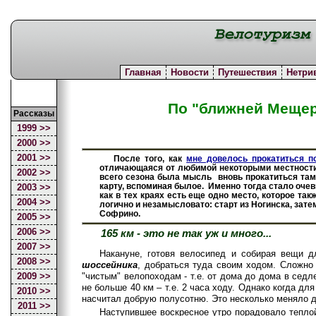
Главная
Новости
Путешествия
Нетри
По "ближней Мещер
Рассказы
1999 >>
2000 >>
2001 >>
После того, как
мне довелось прокатиться п
отличающаяся от любимой некоторыми местности
2002 >>
всего сезона была мысль вновь прокатиться там,
карту, вспоминая былое. Именно тогда стало очев
2003 >>
как в тех краях есть еще одно место, которое та
2004 >>
логично и незамысловато: старт из Ногинска, за
Софрино.
2005 >>
2006 >>
165 км - это не так уж и много...
2007 >>
Накануне, готовя велосипед и собирая вещи д
2008 >>
шоссейника
, добраться туда своим ходом. Сложно
"чистым" велопоходам - т.е. от дома до дома в седл
2009 >>
не больше 40 км – т.е. 2 часа ходу. Однако когда дл
2010 >>
насчитал добрую полусотню. Это несколько меняло де
2011
>>
Наступившее воскресное утро порадовало теплой