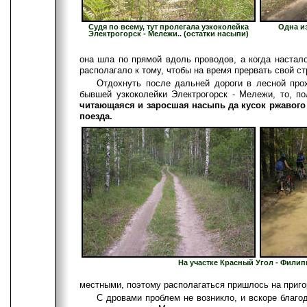
Судя по всему, тут пролегала узкоколейка
Одна и
Электрогорск - Мележи.. (остатки насыпи)
она шла по прямой вдоль проводов, а когда настал
располагало к тому, чтобы на время прервать свой с
Отдохнуть после дальней дороги в лесной про
бывшей узкоколейки Электрогорск - Мележи, то, п
читающаяся и заросшая насыпь да кусок ржавого 
поезда.
На участке Красный Угол - Фили
местными, поэтому располагаться пришлось на пригор
С дровами проблем не возникло, и вскоре благ