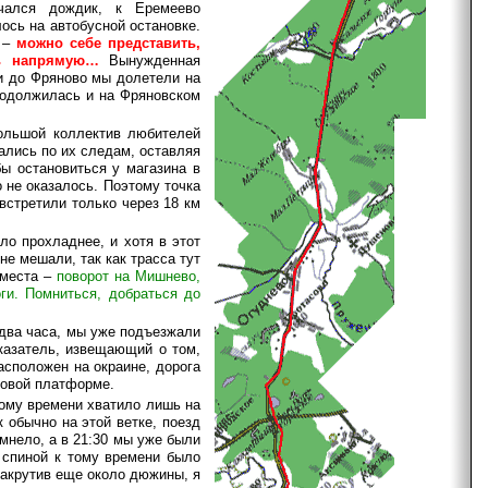
чался дождик, к Еремеево
ось на автобусной остановке.
я –
можно себе представить,
сь напрямую…
Вынужденная
и до Фряново мы долетели на
продолжилась и на Фряновском
большой коллектив любителей
ались по их следам, оставляя
ы остановиться у магазина в
 не оказалось. Поэтому точка
встретили только через 18 км
ло прохладнее, и хотя в этот
е мешали, так как трасса тут
 места –
поворот на Мишнево,
ги. Помниться, добраться до
 два часа, мы уже подъезжали
указатель, извещающий о том,
асположен на окраине, дорога
ковой платформе.
тому времени хватило лишь на
 обычно на этой ветке, поезд
мнело, а в 21:30 мы уже были
 спиной к тому времени было
накрутив еще около дюжины, я