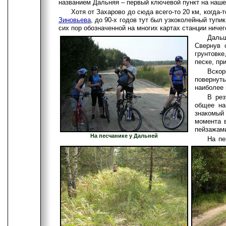
названием Дальняя – первый ключевой пункт на наш
Хотя от Захарово до сюда всего-то 20 км, когда-
Зиновьева
, до 90-х годов тут был узкоколейный туп
сих пор обозначенной на многих картах станции ниче
Дальш
Свернув 
грунтовк
песке, пр
Вскор
повернут
наиболее 
В рез
общее на
знакомый
момента 
пейзажа
На песчанике у Дальней
На пе