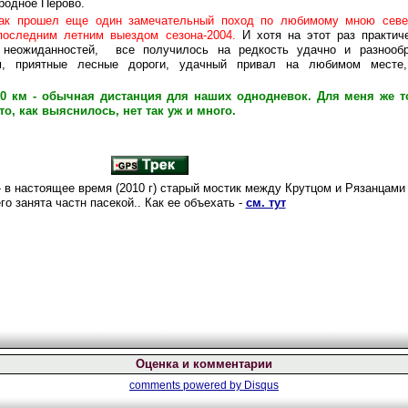
родное Перово.
ак прошел еще один замечательный поход по любимому мною севе
последним летним выездом сезона-2004.
И хотя на этот раз практи
 неожиданностей, все получилось на редкость удачно и разнообр
м, приятные лесные дороги, удачный привал на любимом месте
0 км - обычная дистанция для наших однодневок. Для меня же т
о, как выяснилось, нет так уж и много.
 в настоящее время (2010 г) старый мостик между Крутцом и Рязанцами
го занята частн пасекой.. Как ее объехать -
см. тут
Оценка и комментарии
comments powered by
Disqus