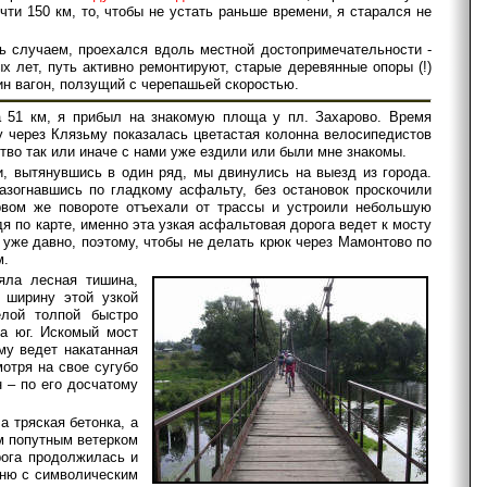
чти 150 км, то, чтобы не устать раньше времени, я старался не
сь случаем, проехался вдоль местной достопримечательности -
х лет, путь активно ремонтируют, старые деревянные опоры (!)
ин вагон, ползущий с черепашьей скоростью.
а 51 км, я прибыл на знакомую площа у пл. Захарово. Время
у через Клязьму показалась цветастая колонна велосипедистов
ство так или иначе с нами уже ездили или были мне знакомы.
и, вытянувшись в один ряд, мы двинулись на выезд из города.
азогнавшись по гладкому асфальту, без остановок проскочили
ервом же повороте отъехали от трассы и устроили небольшую
я по карте, именно эта узкая асфальтовая дорога ведет к мосту
л уже давно, поэтому, чтобы не делать крюк через Мамонтово по
м.
яла лесная тишина,
 ширину этой узкой
лой толпой быстро
на юг. Искомый мост
му ведет накатанная
отря на свое сугубо
 – по его досчатому
а тряская бетонка, а
им попутным ветерком
рога продолжилась и
евню с символическим