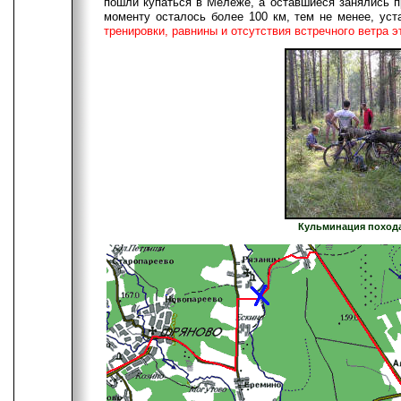
пошли купаться в Мележе, а оставшиеся занялись пр
моменту осталось более 100 км, тем не менее, ус
тренировки, равнины и отсутствия встречного ветра э
Кульминация похода