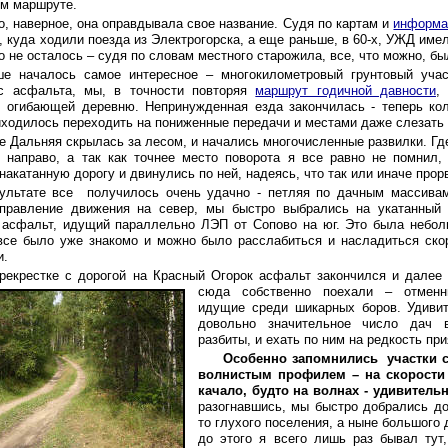
ем маршруте.
то, наверное, она оправдывала свое название. Судя по картам и
информа
ик, куда ходили поезда из Электрогорска, а еще раньше, в 60-х, УЖД и
го не осталось – судя по словам местного старожила, все, что можно, б
е началось самое интересное – многокилометровый грунтовый учас
с асфальта, мы, в точности повторяя
маршрут годичной давности
,
е, огибающей деревню. Непринужденная езда закончилась - теперь ко
иходилось переходить на пониженные передачи и местами даже слезать
е Дальняя скрылась за лесом, и начались многочисленные развилки. Гд
ь направо, а так как точнее место поворота я все равно не помнил
накатанную дорогу и двинулись по ней, надеясь, что так или иначе прор
ультате все получилось очень удачно - петляя по дачным массивам
правление движения на север, мы быстро выбрались на укатанный 
 асфальт, идущий параллельно ЛЭП от Сопово на юг. Это была небол
все было уже знакомо и можно было расслабиться и насладиться ск
ми.
рекрестке с дорогой на Красный Огорок асфальт закончился и далее
сюда собственно поехали – отменн
идущие среди шикарных боров. Удивит
довольно значительное число дач в
разбиты, и ехать по ним на редкость при
Особенно запомнились участки 
волнистым профилем – на скорости 
качало, будто на волнах - удивител
разогнавшись, мы быстро добрались до 
то глухого поселения, а ныне большого 
до этого я всего лишь раз бывал тут